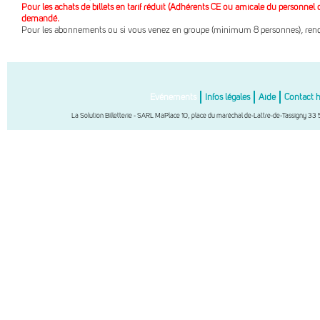
Pour les achats de billets en tarif réduit (Adhérents CE ou amicale du personnel 
demandé.
Pour les abonnements ou si vous venez en groupe (minimum 8 personnes), rend
Evénements
Infos légales
Aide
Contact 
La Solution Billetterie - SARL MaPlace 10, place du maréchal de-Lattre-de-Tassigny 