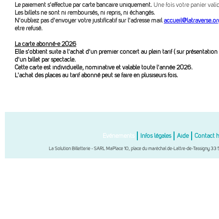
Le paiement s'effectue par carte bancaire uniquement.
Une fois votre panier val
Les billets ne sont ni remboursés, ni repris, ni échangés.
N'oubliez pas d'envoyer votre justificatif sur l'adresse mail
accueil@latraverse.or
être refusé.
La carte abonné-e 2026
Elle s'obtient suite à l'achat d'un premier concert au plein tarif ( sur présentation 
d'un billet par spectacle.
Cette carte est individuelle, nominative et valable toute l'année 2026.
L'achat des places au tarif abonné peut se faire en plusiseurs fois.
Evénements
Infos légales
Aide
Contact 
La Solution Billetterie - SARL MaPlace 10, place du maréchal de-Lattre-de-Tassigny 