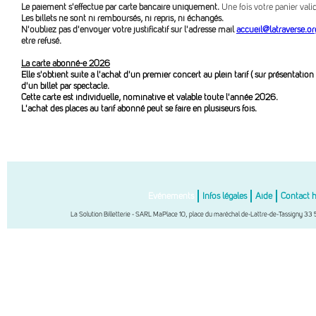
Le paiement s'effectue par carte bancaire uniquement.
Une fois votre panier val
Les billets ne sont ni remboursés, ni repris, ni échangés.
N'oubliez pas d'envoyer votre justificatif sur l'adresse mail
accueil@latraverse.or
être refusé.
La carte abonné-e 2026
Elle s'obtient suite à l'achat d'un premier concert au plein tarif ( sur présentation 
d'un billet par spectacle.
Cette carte est individuelle, nominative et valable toute l'année 2026.
L'achat des places au tarif abonné peut se faire en plusiseurs fois.
Evénements
Infos légales
Aide
Contact 
La Solution Billetterie - SARL MaPlace 10, place du maréchal de-Lattre-de-Tassigny 