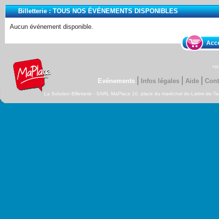
Billetterie :
TOUS NOS ÉVÉNEMENTS DISPONIBLES
Aucun événement disponible.
Accé
«p
Evénements
Infos légales
Aide
Cont
La Solution Billetterie - SARL MaPlace 10, place du maréchal de-Lattre-de-