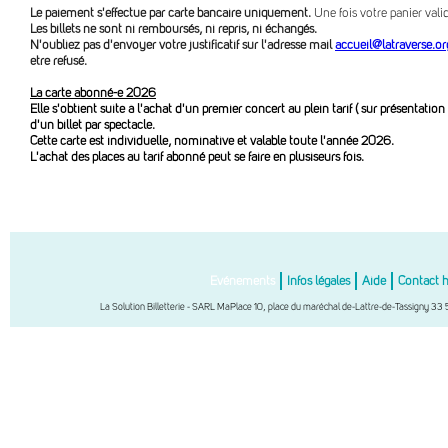
Le paiement s'effectue par carte bancaire uniquement.
Une fois votre panier val
Les billets ne sont ni remboursés, ni repris, ni échangés.
N'oubliez pas d'envoyer votre justificatif sur l'adresse mail
accueil@latraverse.or
être refusé.
La carte abonné-e 2026
Elle s'obtient suite à l'achat d'un premier concert au plein tarif ( sur présentation 
d'un billet par spectacle.
Cette carte est individuelle, nominative et valable toute l'année 2026.
L'achat des places au tarif abonné peut se faire en plusiseurs fois.
Evénements
Infos légales
Aide
Contact 
La Solution Billetterie - SARL MaPlace 10, place du maréchal de-Lattre-de-Tassigny 