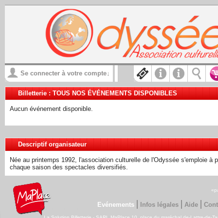
Se connecter à votre compte
↓
Billetterie :
TOUS NOS ÉVÉNEMENTS DISPONIBLES
Aucun événement disponible.
Descriptif organisateur
Née au printemps 1992, l'association culturelle de l'Odyssée s'emploie à 
chaque saison des spectacles diversifiés.
«p
Evénements
Infos légales
Aide
Cont
La Solution Billetterie - SARL MaPlace 10, place du maréchal de-Lattre-de-