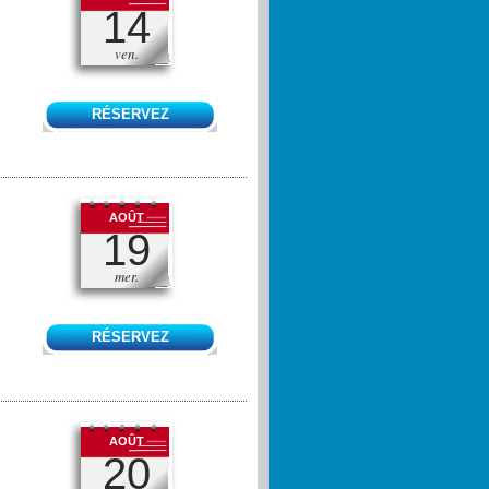
14
ven.
RÉSERVEZ
AOÛT
19
mer.
RÉSERVEZ
AOÛT
20