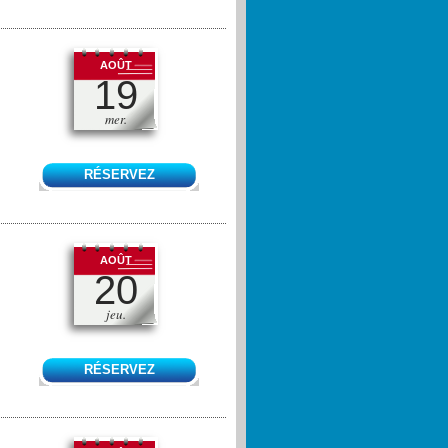
AOÛT
19
mer.
RÉSERVEZ
AOÛT
20
jeu.
RÉSERVEZ