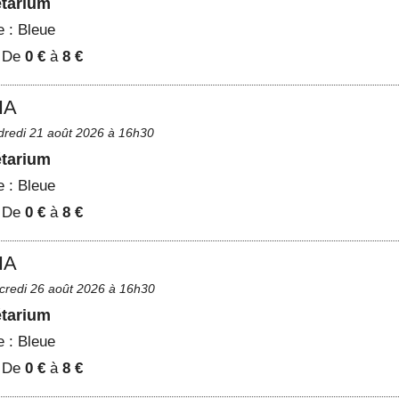
étarium
e :
Bleue
:
De
0 €
à
8 €
IA
dredi 21 août 2026 à 16h30
étarium
e :
Bleue
:
De
0 €
à
8 €
IA
credi 26 août 2026 à 16h30
étarium
e :
Bleue
:
De
0 €
à
8 €