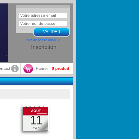
Mot de passe oublié ?
Inscription
ntact
Panier :
0
produit
AOÛT
11
mar.