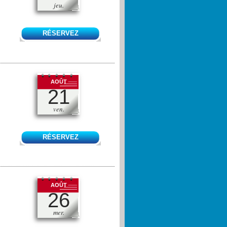
jeu.
RÉSERVEZ
AOÛT
21
ven.
RÉSERVEZ
AOÛT
26
mer.