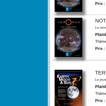
Prix 
NOT
Le ven
Plan
Thèm
Prix 
TER
Le jeu
Plan
Thèm
Prix 