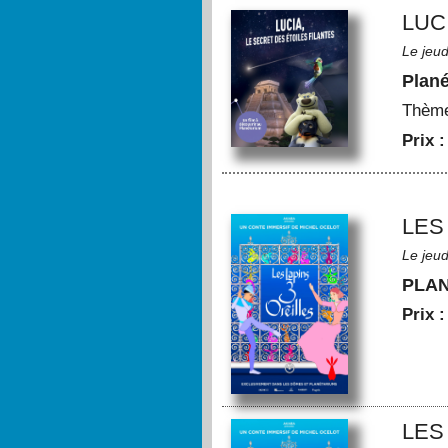
LUC
Le jeu
Plan
Thèm
Prix 
LES
Le jeu
PLA
Prix 
LES