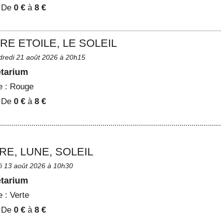
:
De
0 €
à
8 €
RE ETOILE, LE SOLEIL
dredi 21 août 2026 à 20h15
étarium
e :
Rouge
:
De
0 €
à
8 €
RE, LUNE, SOLEIL
di 13 août 2026 à 10h30
étarium
e :
Verte
:
De
0 €
à
8 €