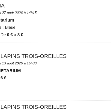
IA
di 27 août 2026 à 14h15
étarium
e :
Bleue
:
De
0 €
à
8 €
 LAPINS TROIS-OREILLES
di 13 août 2026 à 15h30
NETARIUM
:
6 €
 LAPINS TROIS-OREILLES