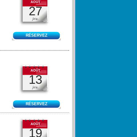
AOÛT
27
jeu.
RÉSERVEZ
AOÛT
13
jeu.
RÉSERVEZ
AOÛT
19