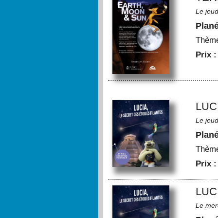
Le jeu
Plan
Thèm
Prix 
LUC
Le jeu
Plan
Thèm
Prix 
LUC
Le mer