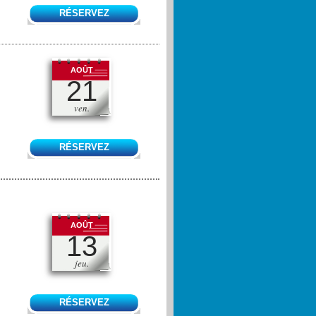
RÉSERVEZ
AOÛT
21
ven.
RÉSERVEZ
AOÛT
13
jeu.
RÉSERVEZ