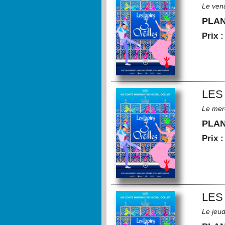
Le ven
PLA
Prix 
LES
Le mer
PLA
Prix 
LES
Le jeu