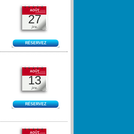
AOÛT
27
jeu.
RÉSERVEZ
AOÛT
13
jeu.
RÉSERVEZ
AOÛT