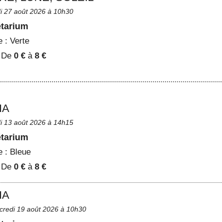
di 27 août 2026 à 10h30
étarium
e :
Verte
:
De
0 €
à
8 €
IA
di 13 août 2026 à 14h15
étarium
e :
Bleue
:
De
0 €
à
8 €
IA
credi 19 août 2026 à 10h30