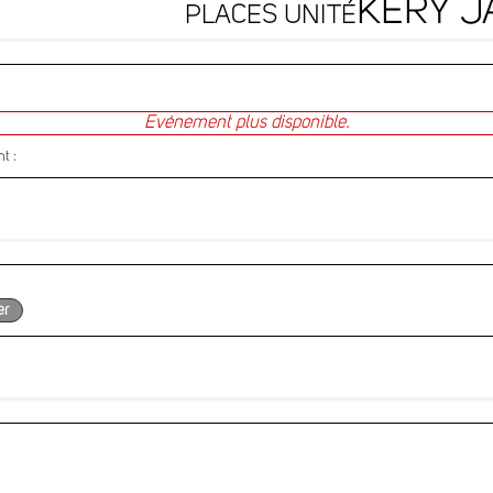
KERY J
PLACES UNITÉ
Evénement plus disponible.
t :
er