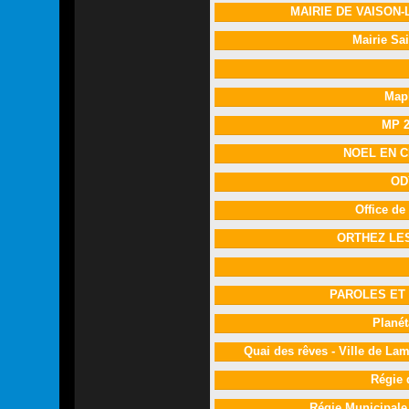
MAIRIE DE VAISON
Mairie Sa
Map
MP 
NOEL EN 
OD
Office de
ORTHEZ LE
PAROLES ET
Plané
Quai des rêves - Ville de 
Régie 
Régie Municipal