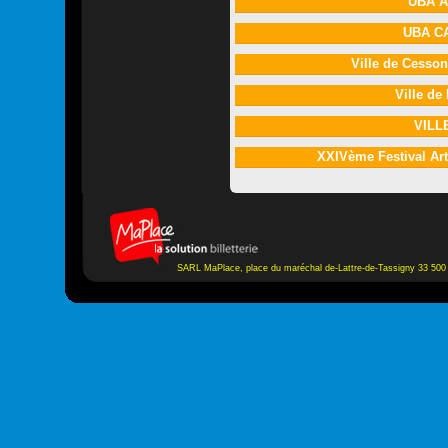
UBA 
UBA C
Ville de Cesso
Ville d
VILL
XXIVème Festival A
SARL MaPlace, place du maréchal de-Lattre-de-Tassigny 33 500 