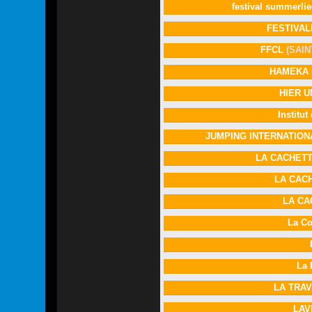
festival summerli
FESTIVA
FFCL
(SAIN
HAMEKA
HIER 
Institu
JUMPING INTERNATIO
LA CACHET
LA CAC
LA CA
La C
La 
LA TRA
LAV