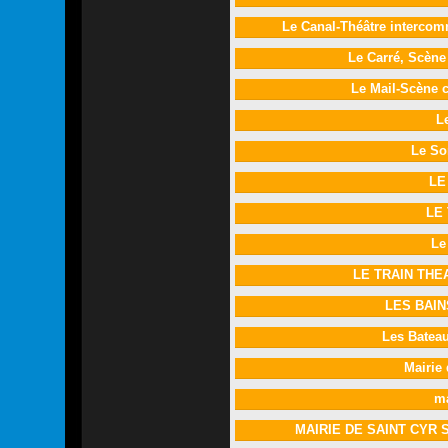
Le Canal-Théâtre interco
Le Carré, Scène
Le Mail-Scène c
L
Le So
LE
LE
Le
LE TRAIN TH
LES BAI
Les Batea
Mairie
ma
MAIRIE DE SAINT CYR 