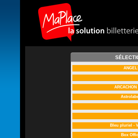
SÉLECTI
ANGEL
ARCACHON
Astrolab
Bleu pluriel -
Box Offi